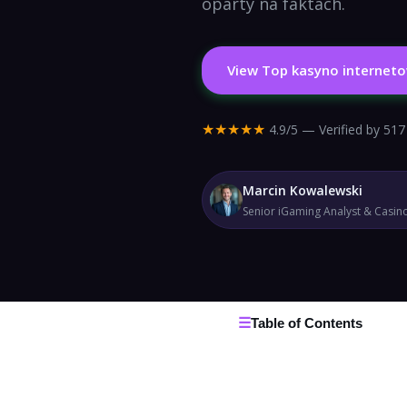
oparty na faktach.
View Top kasyno internet
★★★★★
4.9/5 — Verified by 517
Marcin Kowalewski
Senior iGaming Analyst & Casino
☰
Table of Contents