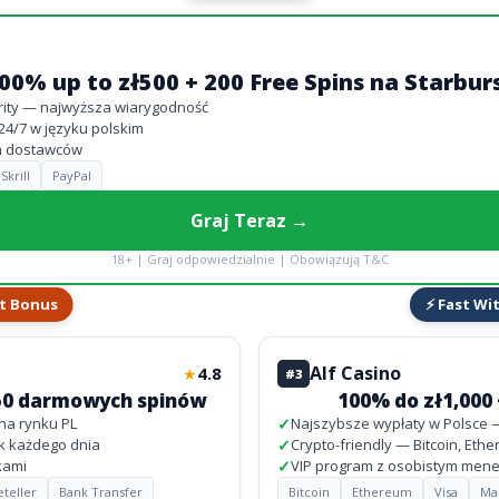
00% up to zł500 + 200 Free Spins na Starbur
rity — najwyższa wiarygodność
24/7 w języku polskim
h dostawców
Skrill
PayPal
Graj Teraz →
18+ | Graj odpowiedzialnie | Obowiązują T&C
st Bonus
⚡ Fast Wi
Alf Casino
4.8
★
#3
250 darmowych spinów
100% do zł1,000 
na rynku PL
✓
Najszybsze wypłaty w Polsce —
k każdego dnia
✓
Crypto-friendly — Bitcoin, Ethe
kami
✓
VIP program z osobistym men
teller
Bank Transfer
Bitcoin
Ethereum
Visa
Ma