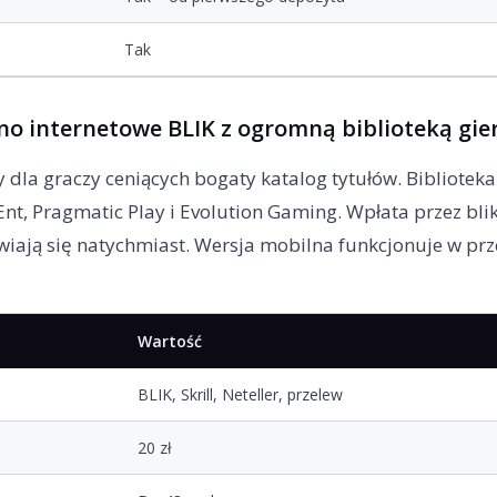
Tak
no internetowe BLIK z ogromną biblioteką gie
 dla graczy ceniących bogaty katalog tytułów. Biblioteka
nt, Pragmatic Play i Evolution Gaming. Wpłata przez blik 
wiają się natychmiast. Wersja mobilna funkcjonuje w prz
Wartość
BLIK, Skrill, Neteller, przelew
20 zł