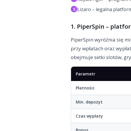
Lizaro – legalna platfo
1. PiperSpin – platf
PiperSpin wyróżnia się m
przy wpłatach oraz wypłat
obejmuje setki slotów, gry
Parametr
Płatności
Min. depozyt
Czas wypłaty
Bonus