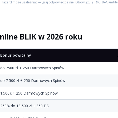
. Hazard może uzależniać — graj odpowiedzialnie. Obowiązują T&C.
BeGamble
nline BLIK w 2026 roku
Bonus powitalny
do 7500 zł + 250 Darmowych Spinów
do 7 500 zł + 250 Darmowych Spinów
1.500€ + 250 Darmowych Spinów
250% do 13 500 zł + 350 DS