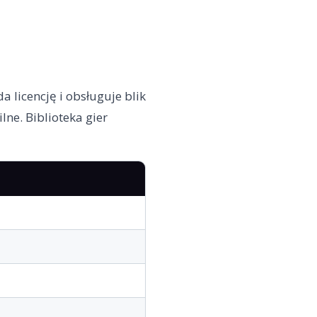
licencję i obsługuje blik
ne. Biblioteka gier