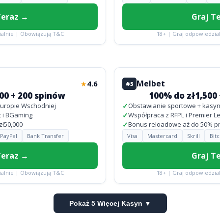
Teraz →
Graj T
ialnie | Obowiązują T&C
18+ | Graj odpowiedzia
Melbet
4.6
★
#5
00 + 200 spinów
100% do zł1,500 
Europie Wschodniej
✓
Obstawianie sportowe + kasyn
t i BGaming
✓
Współpraca z RFPL i Premier L
zł50,000
✓
Bonus reloadowe aż do 50% pr
PayPal
Bank Transfer
Visa
Mastercard
Skrill
Bit
Teraz →
Graj T
ialnie | Obowiązują T&C
18+ | Graj odpowiedzia
Pokaż 5 Więcej Kasyn ▼