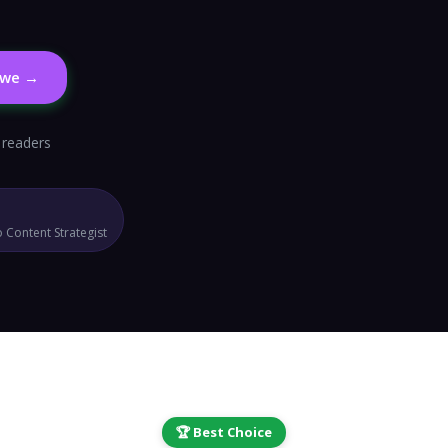
owe →
 readers
 Content Strategist
🏆 Best Choice