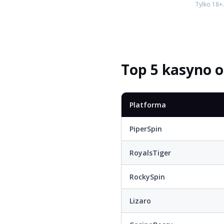
Tylko 18+
Top 5 kasyno o
Platforma
PiperSpin
RoyalsTiger
RockySpin
Lizaro